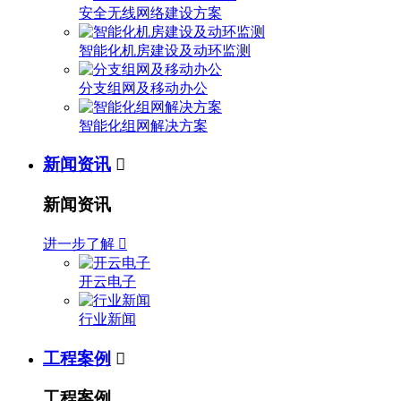
安全无线网络建设方案
智能化机房建设及动环监测
分支组网及移动办公
智能化组网解决方案
新闻资讯

新闻资讯
进一步了解

开云电子
行业新闻
工程案例

工程案例